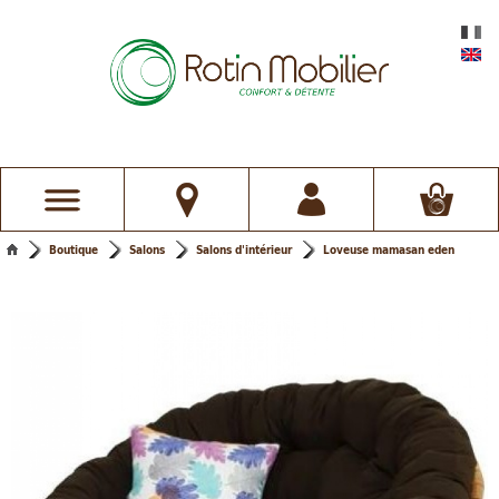
Boutique
Salons
Salons d'intérieur
Loveuse mamasan eden