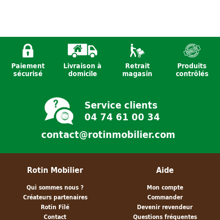
Paiement
Livraison à
Retrait
Produits
Loveuse
Salon de jardin
Chaise en bois
sécurisé
domicile
magasin
contrôlés
papasan dark
- GABRIELLA
et corde
Service clients
04 74 61 00 34
contact@rotinmobilier.com
Rotin Mobilier
Aide
Qui sommes nous ?
Mon compte
Créateurs partenaires
Commander
Rotin Filé
Devenir revendeur
Contact
Questions fréquentes