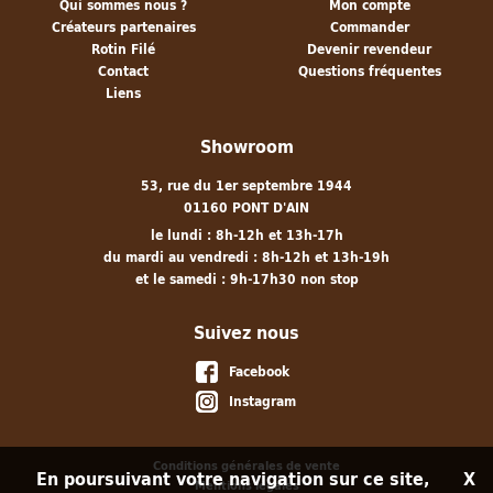
Qui sommes nous ?
Mon compte
Créateurs partenaires
Commander
Rotin Filé
Devenir revendeur
Contact
Questions fréquentes
Liens
Showroom
53, rue du 1er septembre 1944
01160 PONT D'AIN
le lundi : 8h-12h et 13h-17h
du mardi au vendredi : 8h-12h et 13h-19h
et le samedi : 9h-17h30 non stop
Suivez nous
Facebook
Instagram
Conditions générales de vente
En poursuivant votre navigation sur ce site,
X
Mentions légales