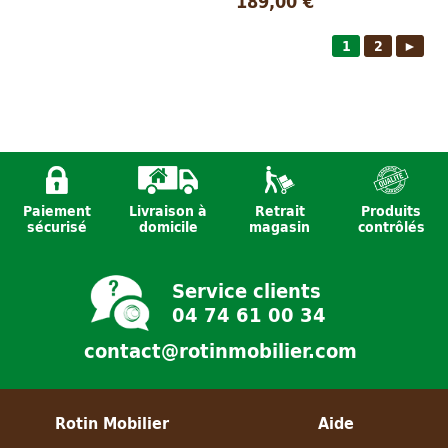
189,00 €
1
2
►
Paiement
Livraison à
Retrait
Produits
sécurisé
domicile
magasin
contrôlés
Service clients
04 74 61 00 34
contact@rotinmobilier.com
Rotin Mobilier
Aide