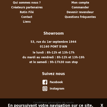
Qui sommes nous ?
Mon compte
Créateurs partenaires
Commander
Rotin Filé
Devenir revendeur
Contact
Questions fréquentes
Liens
Showroom
53, rue du 1er septembre 1944
01160 PONT D'AIN
le lundi : 8h-12h et 13h-17h
du mardi au vendredi : 8h-12h et 13h-19h
et le samedi : 9h-17h30 non stop
Suivez nous
Facebook
Instagram
Conditions générales de vente
En poursuivant votre navigation sur ce site,
X
Mentions légales