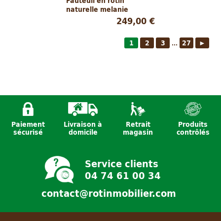
Fauteuil en rotin
naturelle melanie
249,00 €
1
2
3
27
►
...
Paiement
Livraison à
Retrait
Produits
sécurisé
domicile
magasin
contrôlés
Service clients
04 74 61 00 34
contact@rotinmobilier.com