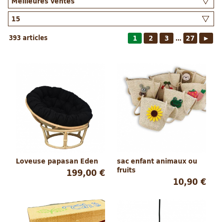
393 articles
1
2
3
27
►
...
Loveuse papasan Eden
sac enfant animaux ou
fruits
199,00 €
10,90 €