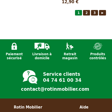
12,90 €
1
2
3
►
Paiement
Livraison à
Retrait
Produits
sécurisé
domicile
magasin
contrôlés
Service clients
04 74 61 00 34
contact@rotinmobilier.com
Rotin Mobilier
Aide