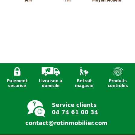
MM
PM
Moyen Modèle
Paiement
Livraison à
Retrait
Produits
Cabas visage
Panier Edouard
Pochette en
sécurisé
domicile
magasin
contrôlés
fille
Petit Modèle
rabane coloré
PM
Service clients
04 74 61 00 34
contact@rotinmobilier.com