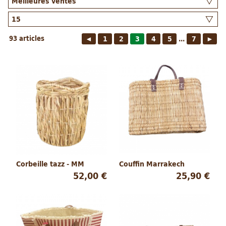
93 articles
◄
1
2
3
4
5
7
►
...
Corbeille tazz - MM
Couffin Marrakech
52,00 €
25,90 €