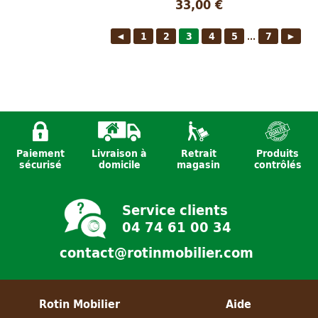
33,00 €
◄
1
2
3
4
5
7
►
...
Paiement
Livraison à
Retrait
Produits
sécurisé
domicile
magasin
contrôlés
Service clients
04 74 61 00 34
contact@rotinmobilier.com
Rotin Mobilier
Aide