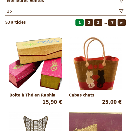
93 articles
1
2
3
7
►
...
Boite à Thé en Raphia
Cabas chats
15,90 €
25,00 €