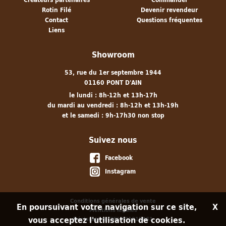
Rotin Filé
Devenir revendeur
Contact
Questions fréquentes
Liens
Showroom
53, rue du 1er septembre 1944
01160 PONT D'AIN
le lundi : 8h-12h et 13h-17h
du mardi au vendredi : 8h-12h et 13h-19h
et le samedi : 9h-17h30 non stop
Suivez nous
Facebook
Instagram
Conditions générales de vente
En poursuivant votre navigation sur ce site,
X
Mentions légales
vous acceptez l'utilisation de cookies.
Déclaration CNIL N°1915861