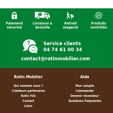
Paiement
Livraison à
Retrait
Produits
Miroir en rotin
Tête de lit
Miroir en rotin
sécurisé
domicile
magasin
contrôlés
naturelle n°11
Rotin - Mia -
naturelle n°9
140 cm
Service clients
04 74 61 00 34
contact@rotinmobilier.com
Rotin Mobilier
Aide
Qui sommes nous ?
Mon compte
Créateurs partenaires
Commander
Rotin Filé
Devenir revendeur
Contact
Questions fréquentes
Liens