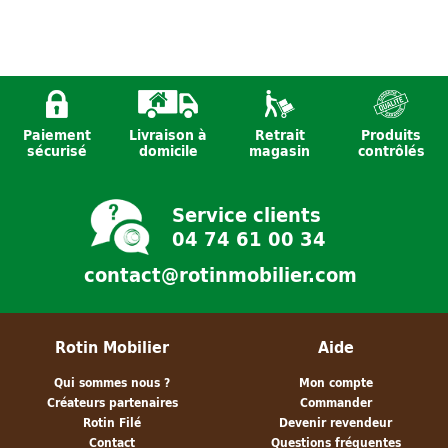
Paiement
Livraison à
Retrait
Produits
Corbeille corde
Cache pot
Plateau
sécurisé
domicile
magasin
contrôlés
dorée
ajouré jacinthe
rectangulaire
- MM
Audrey - GM
Service clients
04 74 61 00 34
contact@rotinmobilier.com
Rotin Mobilier
Aide
Qui sommes nous ?
Mon compte
Créateurs partenaires
Commander
Rotin Filé
Devenir revendeur
Contact
Questions fréquentes