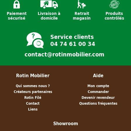
Paiement
Livraison à
Retrait
Produits
Cache pot
Abat-jour en
Tête de lit
sécurisé
domicile
magasin
contrôlés
jonc/coton - GM
jute - Naturel
Rotin - Tissage
MM
- 140 cm
Service clients
04 74 61 00 34
contact@rotinmobilier.com
Rotin Mobilier
Aide
Qui sommes nous ?
Mon compte
Créateurs partenaires
Commander
Rotin Filé
Devenir revendeur
Contact
Questions fréquentes
Liens
Showroom